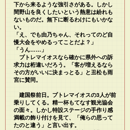
下から来るような強引さがある。しかし
間野山を良くしたいという熱意は紛れも
ないものだ。無下に断るわけにもいかな
い。
「え、でも由乃ちゃん、それってのど自
慢大会をやめるってことだよ？」
「うん……」
プトレマイオスなら確かに県外への訴
求力は桁違いだろう。「客が増えるなら
その方がいいに決まっとる」と丑松も雨
宮に賛同。
建国祭前日。プトレマイオスの3人が前
乗りしてくる。精一杯もてなす観光協会
の面々。しかし特設ステージの手作り感
満載の飾り付けを見て、「俺らの思って
たのと違う」と言い出す。