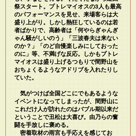
祭スタート。プトレマイオスの3人も最高
のパフォーマンスを見せ、来場客らは大
盛り上がり。しかし熱狂しているのは若
者ばかりで、高齢者は「何やらぎゃんぎ
ゃん騒がしいのう」「三波春夫は来ない
のか？」「のど自慢楽しみにしておった
のに」等、不満げな反応。しかもプトレ
マイオスは盛り上げるつもりで間野山を
おちょくるようなアドリブを入れたりし
ていた。
気がつけば全国どこにでもあるような
イベントになってしまったが、間野山に
これだけ人が訪れたのはバブル期以来だ
ということで丑松は大喜び。由乃らの奮
闘を手放しに褒める。
密着取材の雨宮も手応えを感じてお