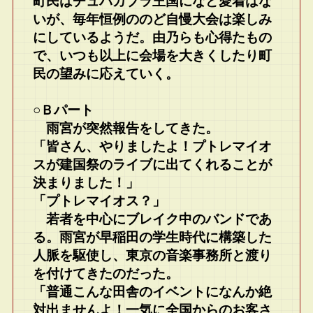
町民はチュパカブラ王国になど愛着はな
いが、毎年恒例ののど自慢大会は楽しみ
にしているようだ。由乃らも心得たもの
で、いつも以上に会場を大きくしたり町
民の望みに応えていく。
○Ｂパート
雨宮が突然報告をしてきた。
「皆さん、やりましたよ！プトレマイオ
スが建国祭のライブに出てくれることが
決まりました！」
「プトレマイオス？」
若者を中心にブレイク中のバンドであ
る。雨宮が早稲田の学生時代に構築した
人脈を駆使し、東京の音楽事務所と渡り
を付けてきたのだった。
「普通こんな田舎のイベントになんか絶
対出ませんよ！一気に全国からのお客さ