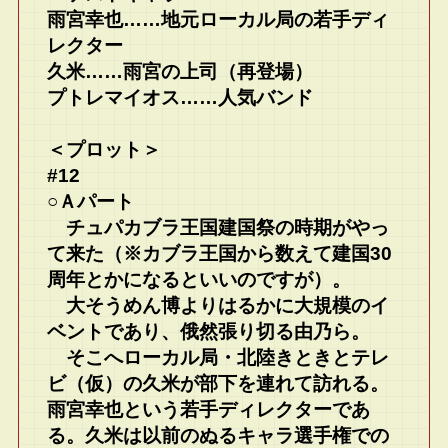
雨宮幸也……地元ローカル局の若手ディ
レクター
久米……雨宮の上司（再登場）
プトレマイオス……人気バンド
＜プロット＞
#12
○Ａパート
チュパカブラ王国建国祭の時期がやっ
て来た（※カブラ王国から数えて建国30
周年とかになるといいのですが）。
大そうめん博よりはるかに大規模のイ
ベントであり、俄然張り切る由乃ら。
そこへローカル局・北陸きときとテレ
ビ（仮）の久米が部下を連れて訪れる。
雨宮幸也という若手ディレクターであ
る。久米は以前のぬるキャラ選手権での