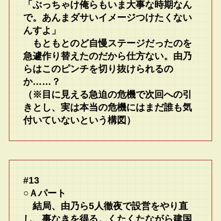
「ぶっちゃけ俺らもいま大事な時期なん
で。あんまダサいイメージつけたくない
んすよ」
もともとのど自慢ステージだったのを
急遽作り替えたのだから仕方ない。由乃
らはこのピンチを切り抜けられるの
か……？
（※目に見える急迫の危機で次回への引
きとし、実は本当の危機にはまだ誰も気
付いていないという構図）
#13
○Ａパート
結局、由乃ら5人徹夜で設営をやり直
し、事なきを得る。くたくたながら建国