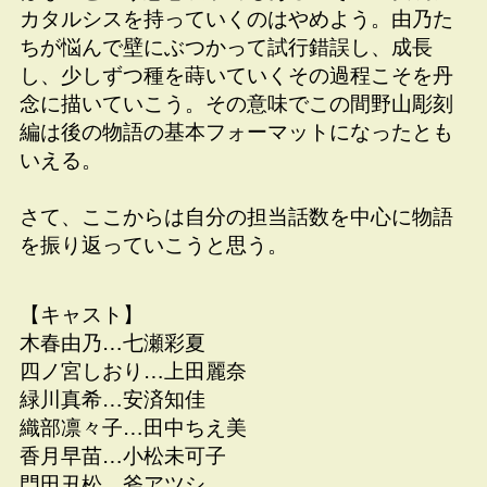
カタルシスを持っていくのはやめよう。由乃た
ちが悩んで壁にぶつかって試行錯誤し、成長
し、少しずつ種を蒔いていくその過程こそを丹
念に描いていこう。その意味でこの間野山彫刻
編は後の物語の基本フォーマットになったとも
いえる。
さて、ここからは自分の担当話数を中心に物語
を振り返っていこうと思う。
【キャスト】
木春由乃…七瀬彩夏
四ノ宮しおり…上田麗奈
緑川真希…安済知佳
織部凛々子…田中ちえ美
香月早苗…小松未可子
門田丑松…斧アツシ