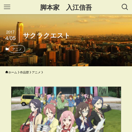
脚本家 入江信吾
2017
サクラクエスト
4/05
アニメ
ホーム
作品歴
アニメ