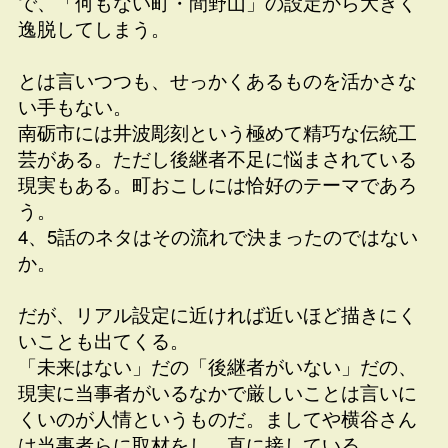
で、「何もない町・間野山」の設定から大きく
逸脱してしまう。
とは言いつつも、せっかくあるものを活かさな
い手もない。
南砺市には井波彫刻という極めて精巧な伝統工
芸がある。ただし後継者不足に悩まされている
現実もある。町おこしには恰好のテーマであろ
う。
4、5話のネタはその流れで決まったのではない
か。
だが、リアル設定に近ければ近いほど描きにく
いことも出てくる。
「未来はない」だの「後継者がいない」だの、
現実に当事者がいるなかで厳しいことは言いに
くいのが人情というものだ。ましてや横谷さん
は当事者らに取材をし、直に接している。