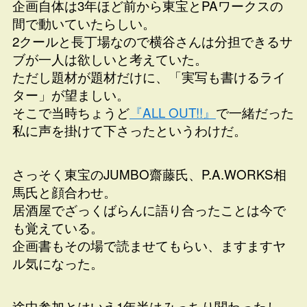
企画自体は3年ほど前から東宝とPAワークスの
間で動いていたらしい。
2クールと長丁場なので横谷さんは分担できるサ
ブが一人は欲しいと考えていた。
ただし題材が題材だけに、「実写も書けるライ
ター」が望ましい。
そこで当時ちょうど
『ALL OUT!!』
で一緒だった
私に声を掛けて下さったというわけだ。
さっそく東宝のJUMBO齋藤氏、P.A.WORKS相
馬氏と顔合わせ。
居酒屋でざっくばらんに語り合ったことは今で
も覚えている。
企画書もその場で読ませてもらい、ますますヤ
ル気になった。
途中参加とはいえ1年半はみっちり関わったし、