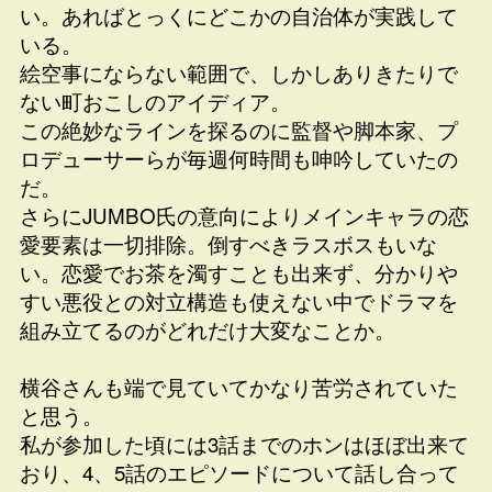
い。あればとっくにどこかの自治体が実践して
いる。
絵空事にならない範囲で、しかしありきたりで
ない町おこしのアイディア。
この絶妙なラインを探るのに監督や脚本家、プ
ロデューサーらが毎週何時間も呻吟していたの
だ。
さらにJUMBO氏の意向によりメインキャラの恋
愛要素は一切排除。倒すべきラスボスもいな
い。恋愛でお茶を濁すことも出来ず、分かりや
すい悪役との対立構造も使えない中でドラマを
組み立てるのがどれだけ大変なことか。
横谷さんも端で見ていてかなり苦労されていた
と思う。
私が参加した頃には3話までのホンはほぼ出来て
おり、4、5話のエピソードについて話し合って