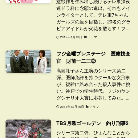
意欲作を生み出し続けるテレ東深夜
連ドラ枠に念願の進出。それもメイ
ンライターとして。テレ東7ちゃん
ガールズの座を目指し、20名のグラ
ビアアイドルが火花を散らす！フ...
2012年1月13日
ドラマ
フジ金曜プレステージ 医療捜査
官 財前一二三②
高島礼子さん主演のシリーズ第二
弾。医師免許を持つクールな女刑事
が、複雑に絡み合った殺人事件に挑
む。神戸での学生時代、フジのヤン
グシナリオ大賞に応募してみた。...
2011年12月16日
ドラマ
TBS月曜ゴールデン 釣り刑事2
シリーズ第二弾。ひょんなことから