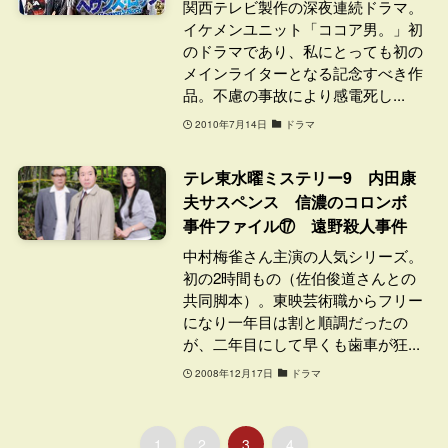
関西テレビ製作の深夜連続ドラマ。
イケメンユニット「ココア男。」初
のドラマであり、私にとっても初の
メインライターとなる記念すべき作
品。不慮の事故により感電死し...
2010年7月14日
ドラマ
テレ東水曜ミステリー9 内田康
夫サスペンス 信濃のコロンボ
事件ファイル⑰ 遠野殺人事件
中村梅雀さん主演の人気シリーズ。
初の2時間もの（佐伯俊道さんとの
共同脚本）。東映芸術職からフリー
になり一年目は割と順調だったの
が、二年目にして早くも歯車が狂...
2008年12月17日
ドラマ
1
2
3
4