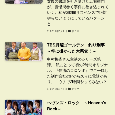
女優の警護を引き受けた五右衛門
が、愛憎渦巻く事件に巻き込まれて
いく。私が2時間サスペンスで絶対
やらないようにしているパターン
と...
2011年5月9日
ドラマ
TBS月曜ゴールデン 釣り刑事
～竿に掛かった大悪党！～
中村梅雀さん主演のシリーズ第一
弾。 私にとって初の2時間オリジナ
ル。『信濃のコロンボ』でご一緒し
た制作会社のPから久々に電話があ
り、「ウチで2時間やってみない？...
2010年9月6日
ドラマ
ヘヴンズ・ロック ～Heaven’s
Rock～