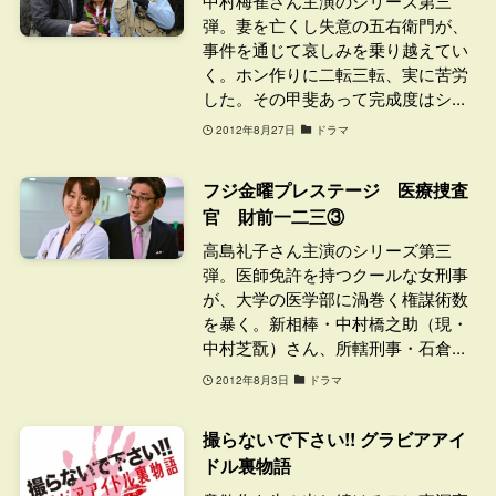
中村梅雀さん主演のシリーズ第三
弾。妻を亡くし失意の五右衛門が、
事件を通じて哀しみを乗り越えてい
く。ホン作りに二転三転、実に苦労
した。その甲斐あって完成度はシ...
2012年8月27日
ドラマ
フジ金曜プレステージ 医療捜査
官 財前一二三③
高島礼子さん主演のシリーズ第三
弾。医師免許を持つクールな女刑事
が、大学の医学部に渦巻く権謀術数
を暴く。新相棒・中村橋之助（現・
中村芝翫）さん、所轄刑事・石倉...
2012年8月3日
ドラマ
撮らないで下さい!! グラビアアイ
ドル裏物語