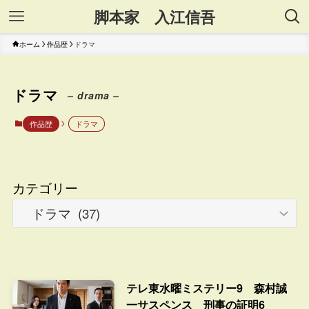
脚本家 入江信吾
ホーム
作品歴
ドラマ
ドラマ
– drama –
作品歴
ドラマ
カテゴリー
テレ東水曜ミステリー9 森村誠
一サスペンス 刑事の証明6