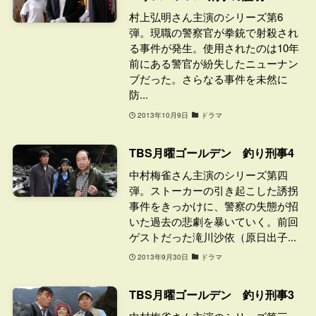
村上弘明さん主演のシリーズ第6
弾。現職の警察官が拳銃で射殺され
る事件が発生。使用されたのは10年
前にある警官が紛失したニューナン
ブだった。さらなる事件を未然に
防...
2013年10月9日
ドラマ
TBS月曜ゴールデン 釣り刑事4
中村梅雀さん主演のシリーズ第四
弾。ストーカーの引き起こした誘拐
事件をきっかけに、警察の失態が招
いた過去の悲劇を暴いていく。前回
ゲストだった滝川沙依（原日出子...
2013年9月30日
ドラマ
TBS月曜ゴールデン 釣り刑事3