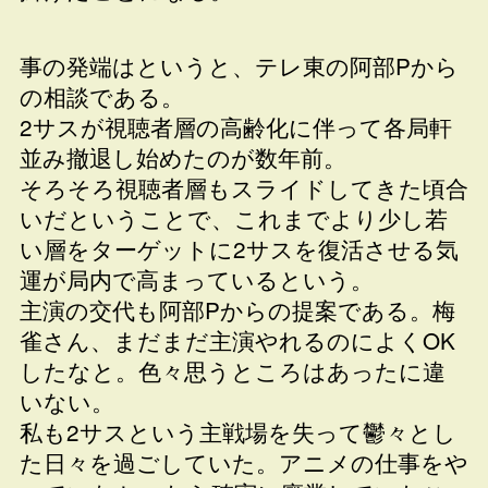
事の発端はというと、テレ東の阿部Pから
の相談である。
2サスが視聴者層の高齢化に伴って各局軒
並み撤退し始めたのが数年前。
そろそろ視聴者層もスライドしてきた頃合
いだということで、これまでより少し若
い層をターゲットに2サスを復活させる気
運が局内で高まっているという。
主演の交代も阿部Pからの提案である。梅
雀さん、まだまだ主演やれるのによくOK
したなと。色々思うところはあったに違
いない。
私も2サスという主戦場を失って鬱々とし
た日々を過ごしていた。アニメの仕事をや