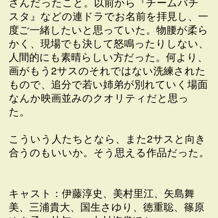
さんだったこと。以前から『チームバチ
スタ』などの連ドラでお名前を拝見し、一
度ご一緒したいと思っていた。物腰が柔ら
かく、現場でも決して怒鳴ったりしない、
人間的にも素晴らしい方だった。何より、
画がもう2サスのそれではない洗練された
もので、追分で若い姉弟が別れていく場面
なんか映画並みのクオリティだと思っ
た。
こういう人たちとなら、また2サスと向き
合うのもいいか。そう思える作品だった。
キャスト：伊藤淳史、美村里江、矢島舞
美、三浦貴大、国生さゆり、徳重聡、篠原