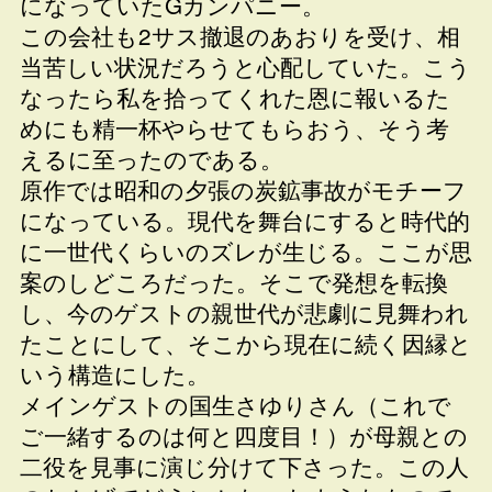
になっていたGカンパニー。
この会社も2サス撤退のあおりを受け、相
当苦しい状況だろうと心配していた。こう
なったら私を拾ってくれた恩に報いるた
めにも精一杯やらせてもらおう、そう考
えるに至ったのである。
原作では昭和の夕張の炭鉱事故がモチーフ
になっている。現代を舞台にすると時代的
に一世代くらいのズレが生じる。ここが思
案のしどころだった。そこで発想を転換
し、今のゲストの親世代が悲劇に見舞われ
たことにして、そこから現在に続く因縁と
いう構造にした。
メインゲストの国生さゆりさん（これで
ご一緒するのは何と四度目！）が母親との
二役を見事に演じ分けて下さった。この人