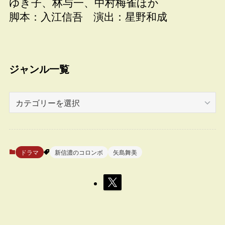
ゆき子、林与一、中村梅雀ほか
脚本：入江信吾 演出：星野和成
ジャンル一覧
ジ
ャ
ン
ル
一
ドラマ
新信濃のコロンボ
矢島舞美
覧