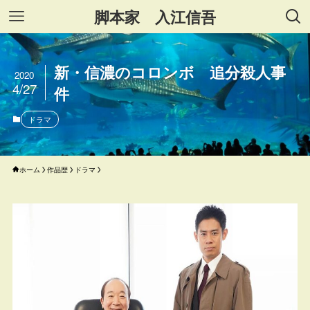
脚本家 入江信吾
新・信濃のコロンボ 追分殺人事
2020
4/27
件
ドラマ
ホーム
作品歴
ドラマ