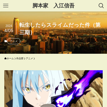
脚本家 入江信吾
転生したらスライムだった件（第
2024
4/05
三期）
アニメ
ホーム
作品歴
アニメ