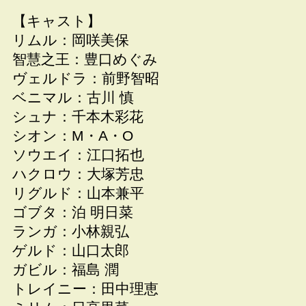
【キャスト】
リムル：岡咲美保
智慧之王：豊口めぐみ
ヴェルドラ：前野智昭
ベニマル：古川 慎
シュナ：千本木彩花
シオン：M・A・O
ソウエイ：江口拓也
ハクロウ：大塚芳忠
リグルド：山本兼平
ゴブタ：泊 明日菜
ランガ：小林親弘
ゲルド：山口太郎
ガビル：福島 潤
トレイニー：田中理恵