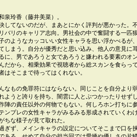
和泉玲香（藤井美菜）。
決してないのだが、まあとにかく評判が悪かった。
リバリのキャリア志向。男社会の中で奮闘する一匹
子のようなカッコいい女性キャラを思い浮かべるが
てしまう。自分が優秀だと思い込み、他人の意見に
るに、男であろうと女であろうと嫌われる要素のオ
んだから、相乗効果で視聴者から総スカンを食らっ
者はそこまで待ってはくれない。
んなもの免罪符にはならない。同じことを自分より
れようと誇りを持ち、闇雲に人とぶつかったりせず
作陣の責任以外の何物でもない。何しろホン打ちに参
テンプレの女性キャラがみるみる形成されていくわけ
がちな様子が見て取れた。
過ぎず、メインキャラの設定についてそこまで口を
である。せめて自分の担当回では愛嬌や優しさの片