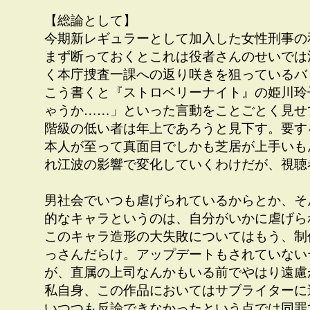
【総論として】
今期新レギュラーとして加入した女性刑事の
まず断っておくとこれは役者さんのせいでは
く本庁捜査一課への返り咲きを狙っているバ
こう書くと『ストロベリーナイト』の姫川玲
ゃうか……」といった言動をことごとく見せ
階級の低い者は年上であろうと見下す。要す
本人が至って真面目でしかも芝居が上手いも
れ江波の影響で変化していくわけだが、視聴
男社会でいつも虐げられているからとか、そ
的なキャラというのは、自分がいかに虐げら
このキャラ造形の大失敗についてはもう、制
っさんだらけ。アップデートもされていない
が、直属の上司なんかもいる前でやはり遠慮
私自身、この作品においてはサブライターに
いつつも反論できなかったという点では同罪