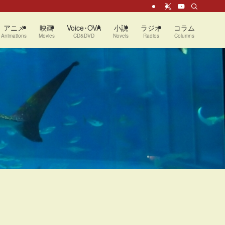
アニメ
映画
Voice･OVA
小説
ラジオ
コラム
Animations
Movies
CD&DVD
Novels
Radios
Columns