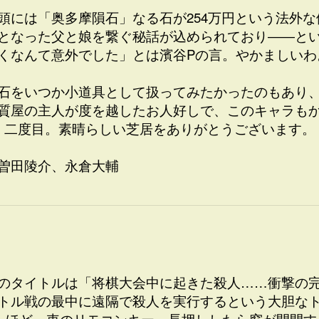
頭には「奥多摩隕石」なる石が254万円という法外
となった父と娘を繋ぐ秘話が込められており――と
くなんて意外でした」とは濱谷Pの言。やかましいわ
石をいつか小道具として扱ってみたかったのもあり
質屋の主人が度を越したお人好しで、このキャラも
、二度目。素晴らしい芝居をありがとうございます。
曽田陵介、永倉大輔
のタイトルは「将棋大会中に起きた殺人……衝撃の
トル戦の最中に遠隔で殺人を実行するという大胆な