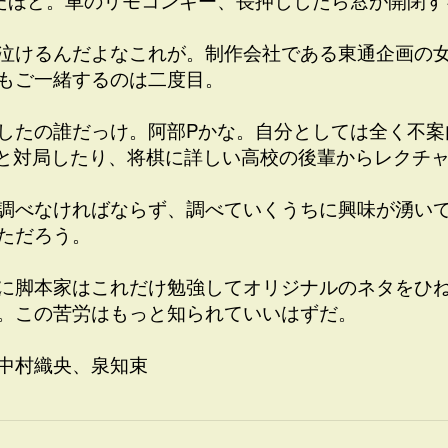
たほど。車のリモコンキー、長押ししたら窓が開閉す
泣けるんだよなこれが。制作会社である東通企画の女
もご一緒するのは二度目。
したの誰だっけ。阿部Pかな。自分としては全く不案
Iと対局したり、将棋に詳しい高校の後輩からレクチ
調べなければならず、調べていくうちに興味が湧い
ただろう。
に脚本家はこれだけ勉強してオリジナルのネタをひ
。この苦労はもっと知られていいはずだ。
中村織央、泉知束