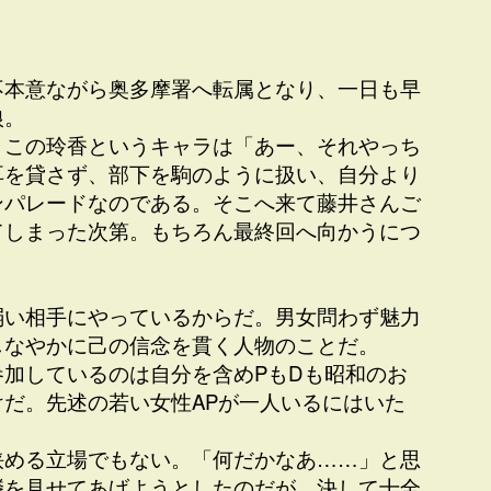
不本意ながら奥多摩署へ転属となり、一日も早
狼。
、この玲香というキャラは「あー、それやっち
耳を貸さず、部下を駒のように扱い、自分より
ンパレードなのである。そこへ来て藤井さんご
てしまった次第。もちろん最終回へ向かうにつ
弱い相手にやっているからだ。男女問わず魅力
しなやかに己の信念を貫く人物のことだ。
加しているのは自分を含めPもDも昭和のお
だ。先述の若い女性APが一人いるにはいた
挟める立場でもない。「何だかなあ……」と思
鱗を見せてあげようとしたのだが、決して十全