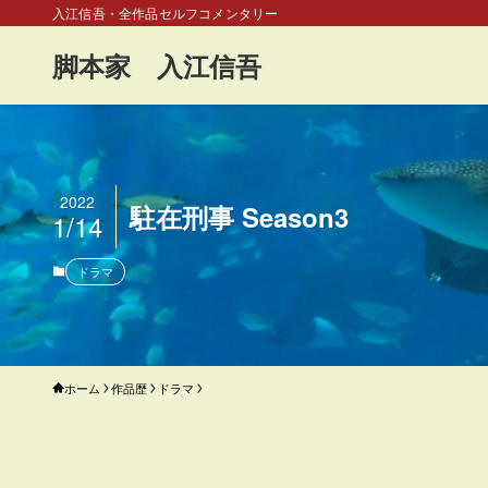
入江信吾・全作品セルフコメンタリー
脚本家 入江信吾
2022
駐在刑事 Season3
1/14
ドラマ
ホーム
作品歴
ドラマ