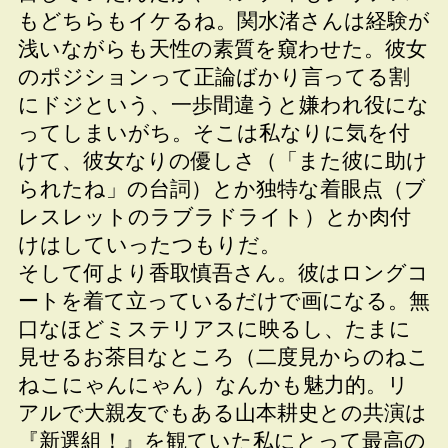
もどちらもイケるね。関水渚さんは経験が
浅いながらも天性の素質を窺わせた。彼女
のポジションって正論ばかり言ってる割
にドジという、一歩間違うと嫌われ役にな
ってしまいがち。そこは私なりに気を付
けて、彼女なりの優しさ（「また彼に助け
られたね」の台詞）とか独特な着眼点（ブ
レスレットのラブラドライト）とか肉付
けはしていったつもりだ。
そして何より香取慎吾さん。彼はロングコ
ートを着て立っているだけで画になる。無
口なほどミステリアスに映るし、たまに
見せるお茶目なところ（二度見からのねこ
ねこにゃんにゃん）なんかも魅力的。リ
アルで大親友でもある山本耕史との共演は
『新選組！』を観ていた私にとって最高の