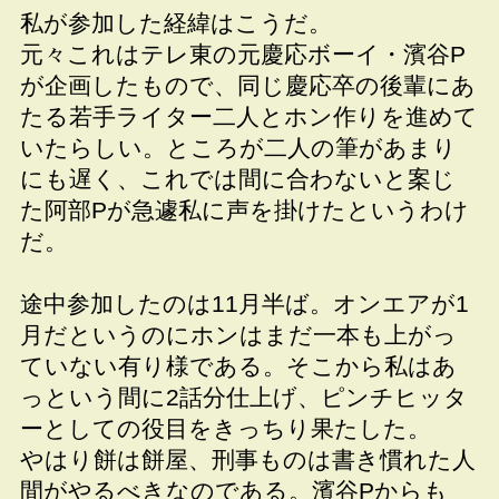
私が参加した経緯はこうだ。
元々これはテレ東の元慶応ボーイ・濱谷P
が企画したもので、同じ慶応卒の後輩にあ
たる若手ライター二人とホン作りを進めて
いたらしい。ところが二人の筆があまり
にも遅く、これでは間に合わないと案じ
た阿部Pが急遽私に声を掛けたというわけ
だ。
途中参加したのは11月半ば。オンエアが1
月だというのにホンはまだ一本も上がっ
ていない有り様である。そこから私はあ
っという間に2話分仕上げ、ピンチヒッタ
ーとしての役目をきっちり果たした。
やはり餅は餅屋、刑事ものは書き慣れた人
間がやるべきなのである。濱谷Pからも