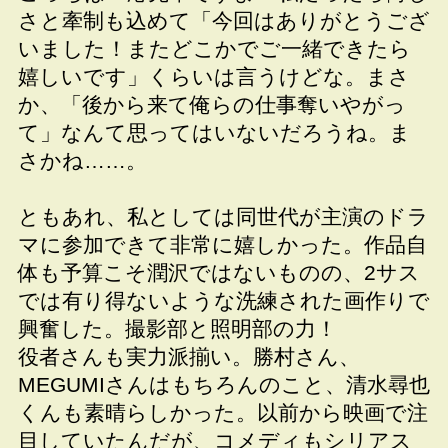
さと牽制も込めて「今回はありがとうござ
いました！またどこかでご一緒できたら
嬉しいです」くらいは言うけどな。まさ
か、「後から来て俺らの仕事奪いやがっ
て」なんて思ってはいないだろうね。ま
さかね……。
ともあれ、私としては同世代が主演のドラ
マに参加できて非常に嬉しかった。作品自
体も予算こそ潤沢ではないものの、2サス
では有り得ないような洗練された画作りで
興奮した。撮影部と照明部の力！
役者さんも実力派揃い。勝村さん、
MEGUMIさんはもちろんのこと、清水尋也
くんも素晴らしかった。以前から映画で注
目していたんだが、コメディもシリアス