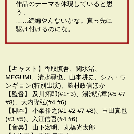
作品のテーマを体現していると思
う。
……続編やんないかな。真っ先に
駆け付けるのにな。
【キャスト】香取慎吾、関水渚、
MEGUMI、清水尋也、山本耕史、シム・ウ
ンギョン(特別出演)、勝村政信ほか
【監督】 及川拓郎(#1~3)、湯浅弘章(#5 #7
#8)、大内隆弘(#4 #6)
【脚本】 小峯裕之(#1 #2 #7 #8)、玉田真也
(#3 #5)、入江信吾(#4 #6)
【音楽】 山下宏明、丸橋光太郎