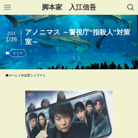
脚本家 入江信吾
アノニマス ～警視庁“指殺人”対策
2021
1/25
室～
ドラマ
ホーム
作品歴
ドラマ