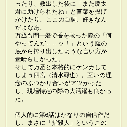
ったり、救出した後に「また慶太
君に助けられたね」と言葉を投げ
かけたり。ここの台詞、好きなん
だよなあ。
万丞も間一髪で香を救った際の「何
やってんだ……ッ！」という腹の
底から搾り出したような言い方が
素晴らしかった。
そして万丞と本格的にケンカして
しまう四宮（清水尋也）。互いの理
念のぶつかり合いがアツかった
し、現場特定の際の大活躍も良かっ
た。
個人的に第6話はかなりの自信作だ
し、まさに「指殺人」というこの