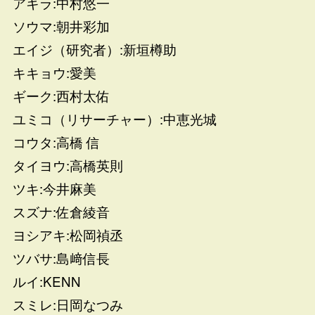
アキラ:中村悠一
ソウマ:朝井彩加
エイジ（研究者）:新垣樽助
キキョウ:愛美
ギーク:西村太佑
ユミコ（リサーチャー）:中恵光城
コウタ:高橋 信
タイヨウ:高橋英則
ツキ:今井麻美
スズナ:佐倉綾音
ヨシアキ:松岡禎丞
ツバサ:島﨑信長
ルイ:KENN
スミレ:日岡なつみ