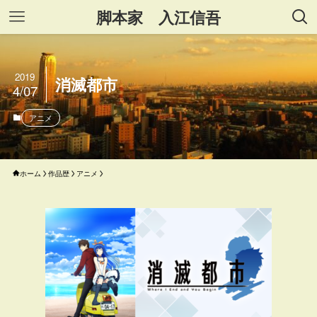
脚本家 入江信吾
2019
消滅都市
4/07
アニメ
ホーム
作品歴
アニメ