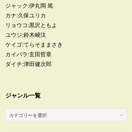
ジャック:伊丸岡 篤
カナ:久保ユリカ
リョウコ:黒沢ともよ
ユウジ:鈴木崚汰
ケイゴ:てらそままさき
カイバラ:玄田哲章
ダイチ:津田健次郎
ジャンル一覧
ジ
ャ
ン